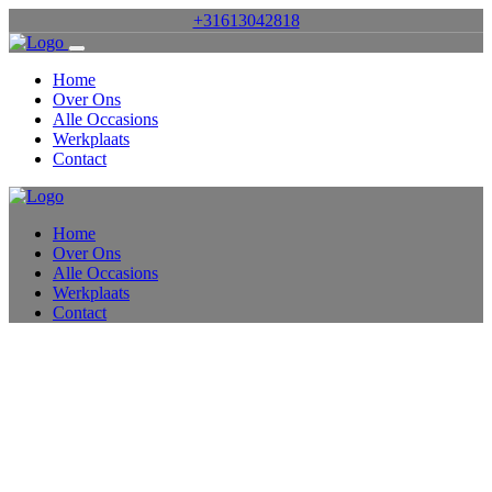
+31613042818
Home
Over Ons
Alle Occasions
Werkplaats
Contact
Home
Over Ons
Alle Occasions
Werkplaats
Contact