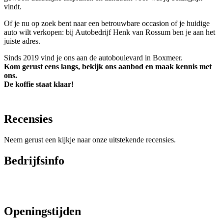
vindt.
Of je nu op zoek bent naar een betrouwbare occasion of je huidige
auto wilt verkopen: bij Autobedrijf Henk van Rossum ben je aan het
juiste adres.
Sinds 2019 vind je ons aan de autoboulevard in Boxmeer.
Kom gerust eens langs, bekijk ons aanbod en maak kennis met
ons.
De koffie staat klaar!
Recensies
Neem gerust een kijkje naar onze uitstekende recensies.
Bedrijfsinfo
Klik voor de Route
Adres: Handelstraat 7, 5831 AV Boxmeer
Tel:06-13042818
Mail:
info@autobedrijfhenkvanrossum.nl
Openingstijden